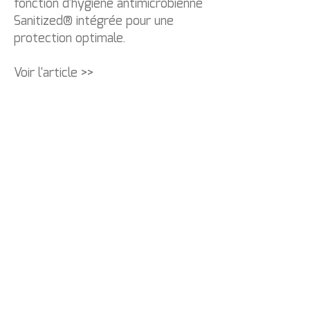
fonction d'hygiène antimicrobienne
Sanitized® intégrée pour une
protection optimale.
Voir l'article >>
Contactez-
nous :
info@levmed.net
Par KHS Medical B.V.