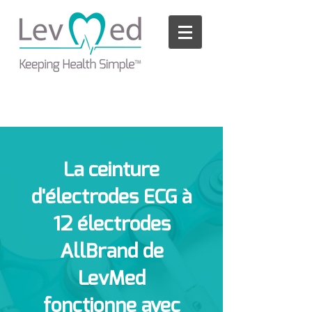
Please
note:
This
website
includes
an
accessibility
system.
La ceinture
d'électrodes ECG à
12 électrodes
AllBrand de
LevMed
fonctionne avec