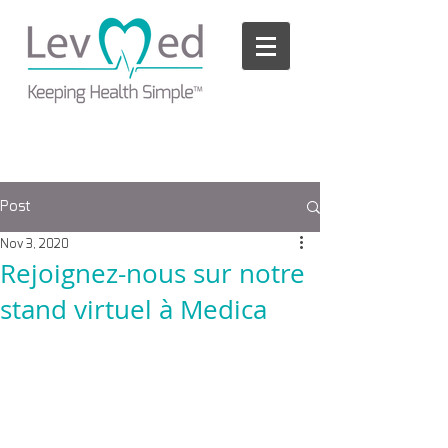
Please
note:
This
website
includes
an
accessibility
system.
Post
Nov 3, 2020
Rejoignez-nous sur notre
stand virtuel à Medica