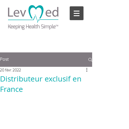
Please
note:
This
website
includes
an
accessibility
system.
Post
20 févr. 2022
Distributeur exclusif en
France