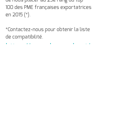
100 des PME françaises exportatrices 
en 2015 (*).
*Contactez-nous pour obtenir la liste 
de compatibilité.
https://www.levmed.net/
contact-us
#ECG
#ECGBELT
#MOBILECG
#
ceinture d’électrode  d’ECG
#medibook
#
ceintured’électroded’ECG