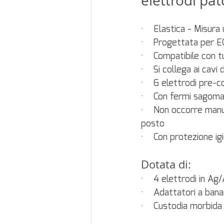
elettrodi pat
·    Elastica - Misur
·    Progettata per E
·    Compatibile con 
·    Si collega ai cav
·    6 elettrodi pre-co
·    Con fermi sagoma
·    Non occorre manu
posto
·    Con protezione ig
Dotata di:
·    4 elettrodi in Ag
·    Adattatori a ban
·    Custodia morbida