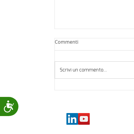
Commenti
Scrivi un commento...
Nuovo supporto per filo di
piombo per la cintura per
elettrodi Levmed Allbrand
Accessibility
(Universal) 12 Lead ECG