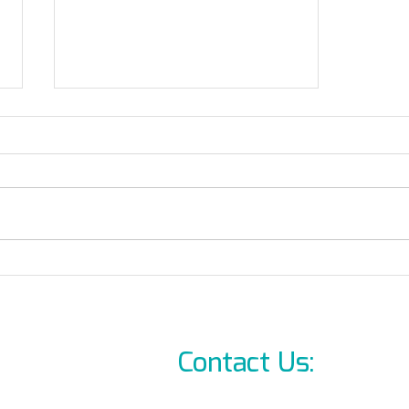
Dedicata o Allbrand
(Universale)
Contact Us:
info@l