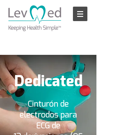
Please
note:
This
website
includes
an
accessibility
system.
Dedicated
Cinturón de
electrodos para
ECG de