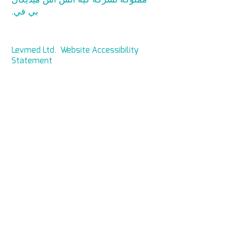
بي في.
Levmed Ltd. Website Accessibility
Statement
Privacy and Data Collection
Statement
© حقوق الطبع والنشر 2014 لشركة كيه
اتش اس ميديكال بي في. جميع الحقوق
محفوظة