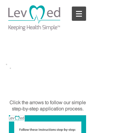
Please
note:
This
website
includes
an
accessibility
system.
AllBrand ECG Belt with
TM
Handles
Application Process
Click the arrows to follow our simple
step-by-step application process.