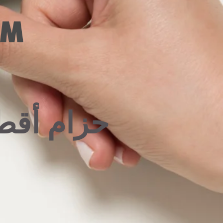
™
حزام أقط