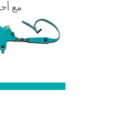
مع أح