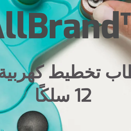
llBrand
اب تخطيط كهربية 
12 سلكًا