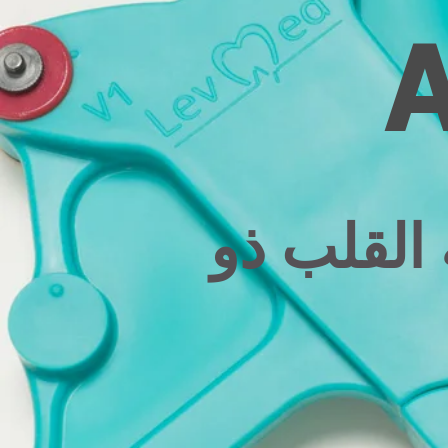
A
القلب ذو