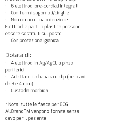
·    6 elettrodi pre-cordiali integrati
·    Con fermi sagomati/cinghie
·    Non occorre manutenzione. 
Elettrodi e parti in plastica possono 
essere sostituiti sul posto
·    Con protezione igienica
Dotata di:
·    4 elettrodi in Ag/AgCL a pinza 
periferici
·    Adattatori a banana e clip (per cavi 
da 3 e 4 mm)
·    Custodia morbida
* Nota: tutte le fasce per ECG 
AllBrandTM vengono fornite senza 
cavo per il paziente.