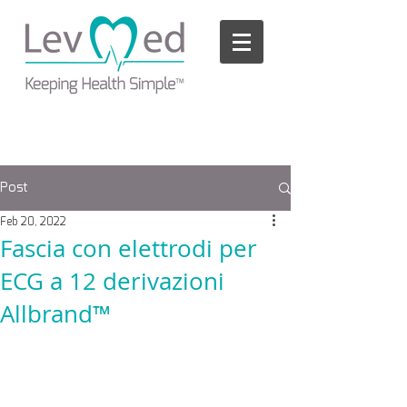
Please
note:
This
website
includes
an
accessibility
system.
Post
Feb 20, 2022
Fascia con elettrodi per
ECG a 12 derivazioni
Allbrand™