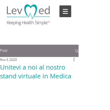
Please
note:
This
website
includes
an
accessibility
system.
Post
Nov 3, 2020
Unitevi a noi al nostro
stand virtuale in Medica